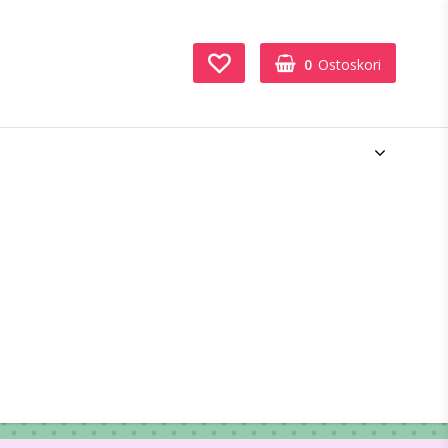
0
Ostoskori