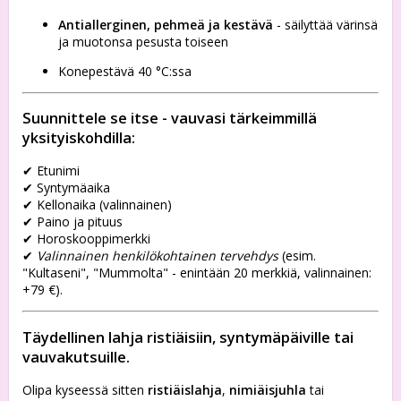
Antiallerginen, pehmeä ja kestävä
- säilyttää värinsä
ja muotonsa pesusta toiseen
Konepestävä 40 °C:ssa
Suunnittele se itse - vauvasi tärkeimmillä
yksityiskohdilla:
✔ Etunimi
✔ Syntymäaika
✔ Kellonaika (valinnainen)
✔ Paino ja pituus
✔ Horoskooppimerkki
✔
Valinnainen henkilökohtainen tervehdys
(esim.
"Kultaseni", "Mummolta" - enintään 20 merkkiä, valinnainen:
+79 €).
Täydellinen lahja ristiäisiin, syntymäpäiville tai
vauvakutsuille.
Olipa kyseessä sitten
ristiäislahja
,
nimiäisjuhla
tai