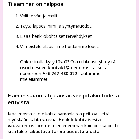
Tilaaminen on helppoa:
Valitse väri ja malli
Täytä lapsesi nimi ja syntymätiedot.
Lisää henkilökohtaiset tervehdykset
Viimeistele tilaus - me hoidamme loput.
Onko sinulla kysyttävää? Ota rohkeasti yhteyttä
osoitteeseen
kontakt@pledd.net
tai soita
numeroon
+46 767-480 072
- autamme
mielellämme!
Elämän suurin lahja ansaitsee jotakin todella
erityistä
Maailmassa ei ole kahta samanlaista peittoa - eikä
myöskään kahta vauvaa.
Henkilökohtaisesta
vauvapeitostamme
tulee enemmän kuin pelkkä peitto -
siitä tulee
rakastava tarina uudesta alusta
.