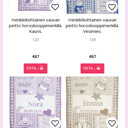
Add to list of favorites
Add to list of favorites
Add to
Add to
Henkilökohtainen vauvan
Henkilökohtainen vauvan
peitto horoskooppimerkillä.
peitto horoskooppimerkillä.
Kauris.
Vesimies.
120
109
…
…
€67
€67
OSTA…
OSTA…