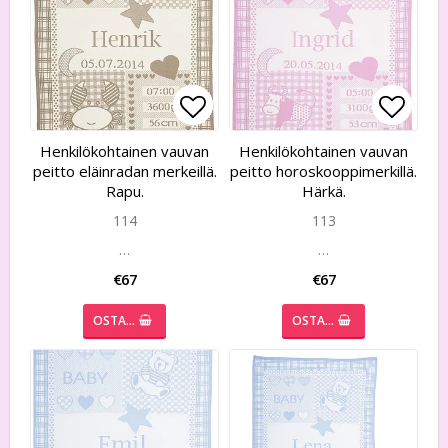
Add to list of favorites
Add to list of favorites
Add to
Add to
Henkilökohtainen vauvan
Henkilökohtainen vauvan
peitto eläinradan merkeillä.
peitto horoskooppimerkillä.
Rapu.
Härkä.
114
113
…
…
€67
€67
OSTA…
OSTA…