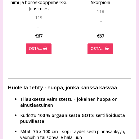
nimi ja horoskooppimerkki.
Skorpioni
Jousimies
118
119
…
…
€67
€67
OSTA…
OSTA…
Huolella tehty - huopa, jonka kanssa kasvaa.
Tilauksesta valmistettu - jokainen huopa on
ainutlaatuinen
Kudottu
100 % orgaanisesta GOTS-sertifioidusta
puuvillasta
Mitat:
75 x 100 cm
- sopii täydellisesti pinnasänkyyn,
vaunuihin tai sohvalle halailuun