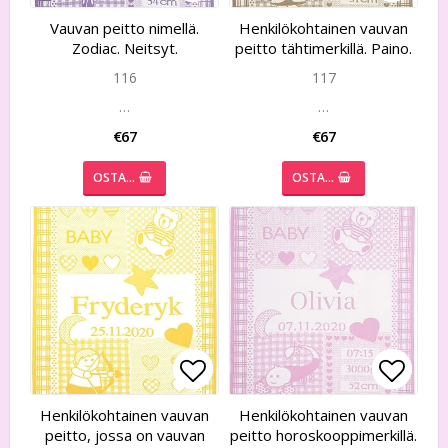
Add to list of favorites
Add to list of favorites
Add to
Add to
Vauvan peitto nimellä.
Henkilökohtainen vauvan
Zodiac. Neitsyt.
peitto tähtimerkillä. Paino.
116
117
…
…
€67
€67
OSTA…
OSTA…
Add to list of favorites
Add to list of favorites
Add to
Add to
Henkilökohtainen vauvan
Henkilökohtainen vauvan
peitto, jossa on vauvan
peitto horoskooppimerkillä.