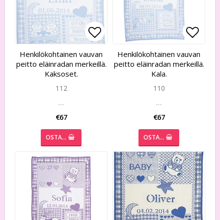
Add to list of favorites
Add to list of favorites
Add to
Add to
Henkilökohtainen vauvan
Henkilökohtainen vauvan
peitto eläinradan merkeillä.
peitto eläinradan merkeillä.
Kaksoset.
Kala.
112
110
…
…
€67
€67
OSTA…
OSTA…