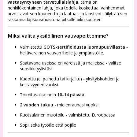
vastasyntyneen tervetuliaislahja
, tämä on
henkilökohtainen lahja, joka todella koskettaa. Vanhemmat
arvostavat sen kauneutta ja laatua - ja lapsi voi säilyttää sen
rakkaana lapsuusmuistona pitkälle aikuisuuteen.
Miksi valita yksilöllinen vauvapeittomme?
Valmistettu
GOTS-sertifioidusta luomupuuvillasta
-
hellävarainen vauvan iholle ja ympäristölle.
Saatavana useissa eri väreissä ja malleissa - valitse
suosikkityylistäsi
Kudottu (ei painettu tai kirjailtu) - yksityiskohtien ja
kestävyyden vuoksi.
Toimitusaika: noin
10-14 päivää
2 vuoden takuu
- mielenrauhasi vuoksi
Ruotsalainen muotoilu - valmistettu Euroopassa
Sopii sekä tytöille että pojille