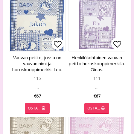
Add to list of favorites
Add to list of favorites
Add to
Add to
Vauvan peitto, jossa on
Henkilökohtainen vauvan
vauvan nimi ja
peitto horoskooppimerkillä.
horoskooppimerkki. Leo.
Oinas.
115
111
…
…
€67
€67
OSTA…
OSTA…