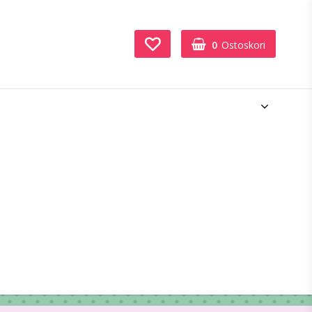
0
Ostoskori