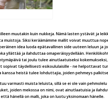
lleen muutakin kuin nukkeja. Nämä lasten ystävät ja leikk
 muistoja. Siksi keräämämme mallit voivat muuttua nopeast
peräinen idea luoda epätavallinen side uuteen leluun ja j
a yllättää ja ilahduttaa omaperäisyydellään. Henkilökohta
tymäpäivä tai joulu tulee ainutlaatuiseksi kokemukseksi, 
t sopivat täydellisesti esikoululaisille - ne helpottavat t
kanssa heistä tulee lohduttajia, joiden pehmeys palkitse
u varmasti muista leluista, sillä se ei ole vain pehmolelu 
ket, joiden mekossa on nimi, ovat ainutlaatuisia ja ilahd
ä, että hänellä on malli, joka on luotu yksinomaan hänelle.