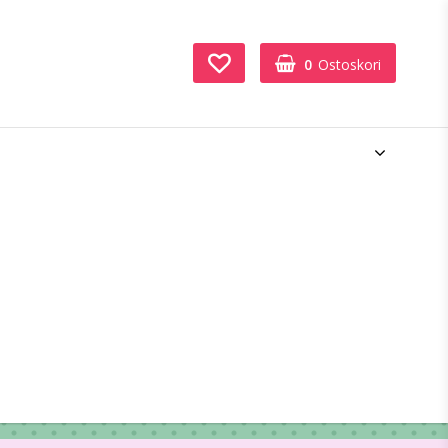
0
Ostoskori
Ostoskorisi on tyhjä