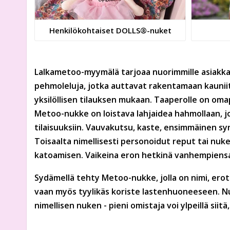
H­e­n­k­i­l­ö­k­o­h­t­a­i­s­e­t DOLLS®-nuket
Lalkametoo-myymälä tarjoaa nuorimmille asiakkai
pehmoleluja, jotka auttavat rakentamaan kauniita
yksilöllisen tilauksen mukaan. Taaperolle on oma
Metoo-nukke on loistava lahjaidea hahmollaan, jok
tilaisuuksiin. Vauvakutsu, kaste, ensimmäinen syn
Toisaalta nimellisesti personoidut reput tai nuke
katoamisen. Vaikeina eron hetkinä vanhempiensa 
Sydämellä tehty Metoo-nukke, jolla on nimi, erottu
vaan myös tyylikäs koriste lastenhuoneeseen. Nu
nimellisen nuken - pieni omistaja voi ylpeillä siit