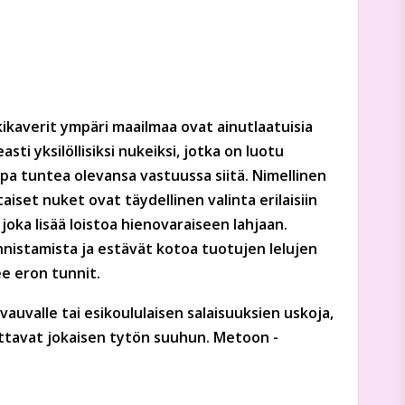
ikaverit ympäri maailmaa ovat ainutlaatuisia
i yksilöllisiksi nukeiksi, jotka on luotu
opa tuntea olevansa vastuussa siitä. Nimellinen
iset nuket ovat täydellinen valinta erilaisiin
joka lisää loistoa hienovaraiseen lahjaan.
unnistamista ja estävät kotoa tuotujen lelujen
e eron tunnit.
vauvalle tai esikoululaisen salaisuuksien uskoja,
uttavat jokaisen tytön suuhun. Metoon -