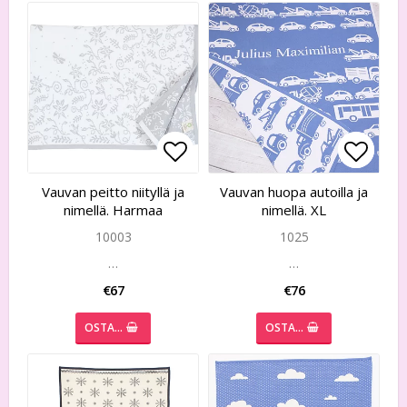
Add to list of favorites
Add to list of favorites
Add to
Add to
Vauvan peitto niityllä ja
Vauvan huopa autoilla ja
nimellä. Harmaa
nimellä. XL
10003
1025
…
…
€67
€76
OSTA…
OSTA…