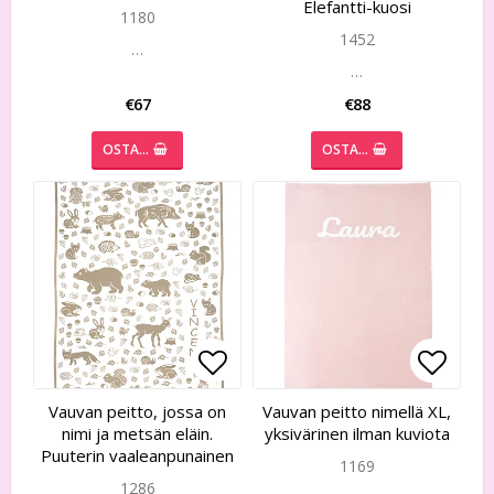
Elefantti-kuosi
1180
1452
…
…
€67
€88
OSTA…
OSTA…
Add to list of favorites
Add to list of favorites
Add to
Add to
Vauvan peitto, jossa on
Vauvan peitto nimellä XL,
nimi ja metsän eläin.
yksivärinen ilman kuviota
Puuterin vaaleanpunainen
1169
1286