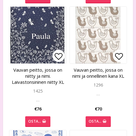
Add to list of favorites
Add to list of favorites
Add to
Add to
Vauvan peitto, jossa on
Vauvan peitto, jossa on
niitty ja nimi.
nimi ja onnellinen kana XL
Laivastonsininen niitty XL
1296
1425
…
…
€76
€70
OSTA…
OSTA…