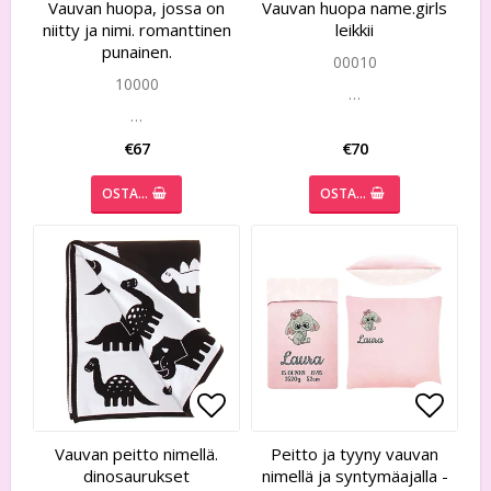
Add to list of favorites
Add to list of favorites
Add to
Add to
Vauvan huopa, jossa on
Vauvan huopa name.girls
niitty ja nimi. romanttinen
leikkii
punainen.
00010
10000
…
…
€67
€70
OSTA…
OSTA…
Add to list of favorites
Add to list of favorites
Add to
Add to
Vauvan peitto nimellä.
Peitto ja tyyny vauvan
dinosaurukset
nimellä ja syntymäajalla -