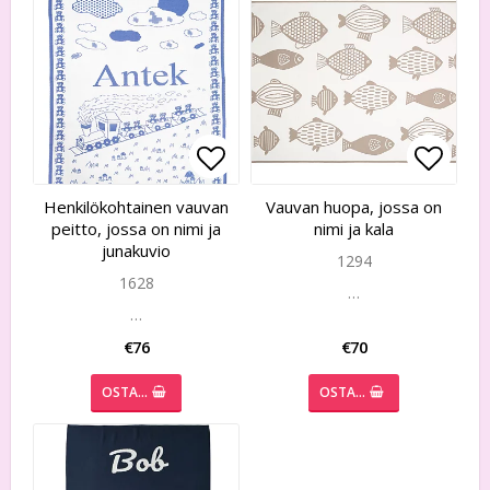
Add to list of favorites
Add to list of favorites
Add to
Add to
Henkilökohtainen vauvan
Vauvan huopa, jossa on
peitto, jossa on nimi ja
nimi ja kala
junakuvio
1294
1628
…
…
€76
€70
OSTA…
OSTA…