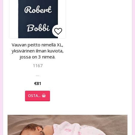
Add to list of favorites
Add to list of favorites
Vauvan peitto nimellä XL,
yksivärinen ilman kuviota,
jossa on 3 nimeä.
1167
…
€81
OSTA…