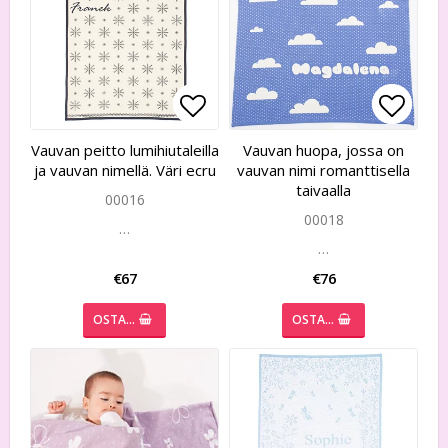
Add to list of favorites
Add to list of favorites
Add to
Add to
Vauvan peitto lumihiutaleilla
Vauvan huopa, jossa on
ja vauvan nimellä. Väri ecru
vauvan nimi romanttisella
taivaalla
00016
00018
…
…
€67
€76
OSTA…
OSTA…