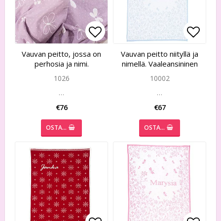
Add to list of favorites
Add to list of favorites
Add to
Add to
Vauvan peitto, jossa on
Vauvan peitto niityllä ja
perhosia ja nimi.
nimellä. Vaaleansininen
1026
10002
…
…
€76
€67
OSTA…
OSTA…