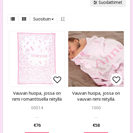
Suodattimet
Suosituin
Add to list of favorites
Add to list of favorites
Add to
Add to
Vauvan huopa, jossa on
Vauvan huopa, jossa on
nimi romanttisella niityllä
vauvan nimi niityllä.
00014
1000
…
…
€76
€58