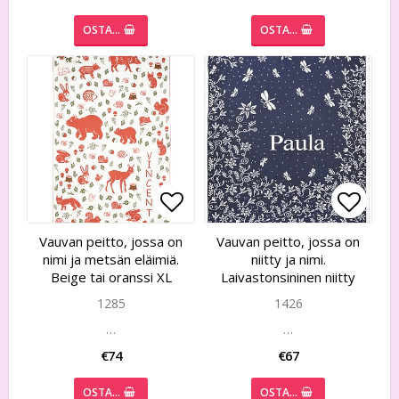
OSTA…
OSTA…
Add to list of favorites
Add to list of favorites
Add to
Add to
Vauvan peitto, jossa on
Vauvan peitto, jossa on
nimi ja metsän eläimiä.
niitty ja nimi.
Beige tai oranssi XL
Laivastonsininen niitty
1285
1426
…
…
€74
€67
OSTA…
OSTA…