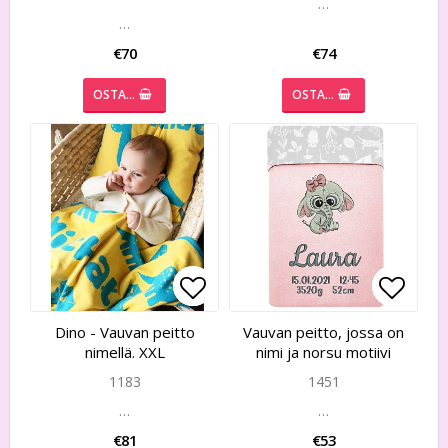
…
…
€70
€74
OSTA…
OSTA…
Add to list of favorites
Add to list of favorites
Add to
Add to
Dino - Vauvan peitto
Vauvan peitto, jossa on
nimellä. XXL
nimi ja norsu motiivi
1183
1451
…
…
€81
€53