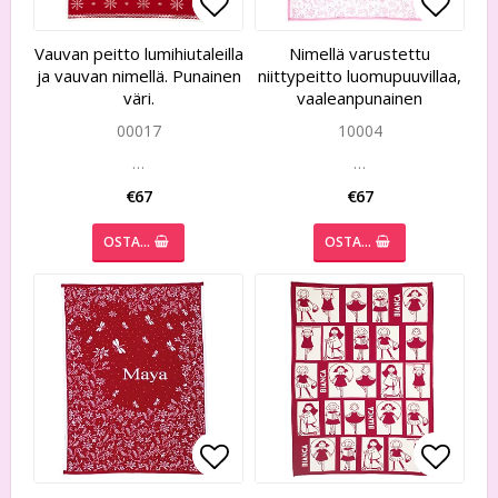
Add to list of favorites
Add to list of favorites
Add to
Add to
Vauvan peitto lumihiutaleilla
Nimellä varustettu
ja vauvan nimellä. Punainen
niittypeitto luomupuuvillaa,
väri.
vaaleanpunainen
00017
10004
…
…
€67
€67
OSTA…
OSTA…