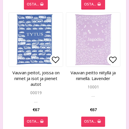
OSTA…
OSTA…
Add to list of favorites
Add to list of favorites
Add to
Add to
Vauvan peitot, joissa on
Vauvan peitto niityllä ja
nimet ja isot ja pienet
nimellä. Lavender
autot
10001
00019
…
…
€67
€67
OSTA…
OSTA…