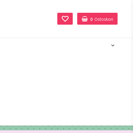
0
Ostoskori