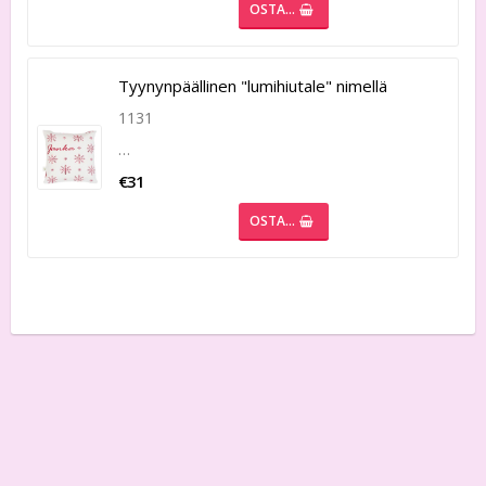
OSTA…
Tyynynpäällinen "lumihiutale" nimellä
1131
…
€31
OSTA…