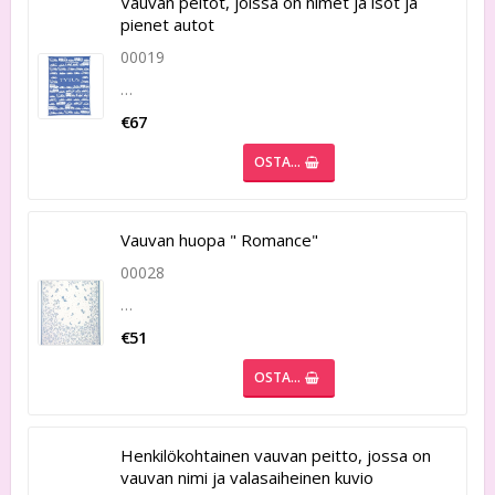
Vauvan peitot, joissa on nimet ja isot ja
pienet autot
00019
…
€67
OSTA…
Vauvan huopa " Romance"
00028
…
€51
OSTA…
Henkilökohtainen vauvan peitto, jossa on
vauvan nimi ja valasaiheinen kuvio