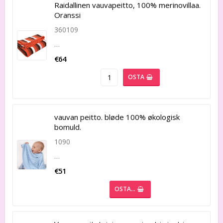
Raidallinen vauvapeitto, 100% merinovillaa.
Oranssi
360109
…
€64
OSTA
vauvan peitto. bløde 100% økologisk
bomuld.
1090
…
€51
OSTA…