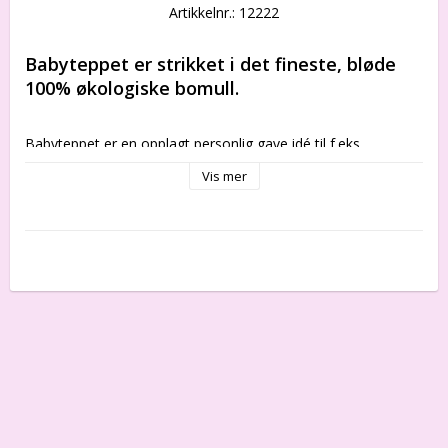
Artikkelnr.: 12222
Babyteppet er strikket i det fineste, bløde 
100% økologiske bomull.
Babyteppet er en opplagt personlig gave idé til f.eks. 
dåpsgave. 
Vis mer
Kan vaskes i 60 grader.
Størrelse: 85cm x 120cm.
Økologisk bomull 100%