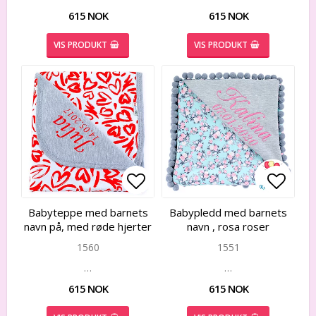
615 NOK
615 NOK
VIS PRODUKT
VIS PRODUKT
Add to list of favorites
Add to list of favorites
Add to
Add to
Babyteppe med barnets
Babypledd med barnets
navn på, med røde hjerter
navn , rosa roser
1560
1551
…
…
615 NOK
615 NOK