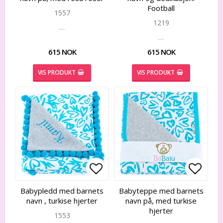
Football
1557
1219
…
…
615 NOK
615 NOK
VIS PRODUKT
VIS PRODUKT
Add to list of favorites
Add to list of favorites
Add to
Add to
Babypledd med barnets
Babyteppe med barnets
navn , turkise hjerter
navn på, med turkise
hjerter
1553