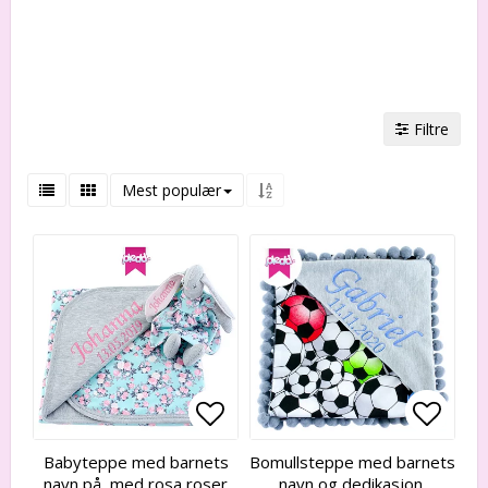
Filtre
Mest populær
Add to list of favorites
Add to list of favorites
Add to
Add to
Babyteppe med barnets
Bomullsteppe med barnets
navn på, med rosa roser
navn og dedikasjon.