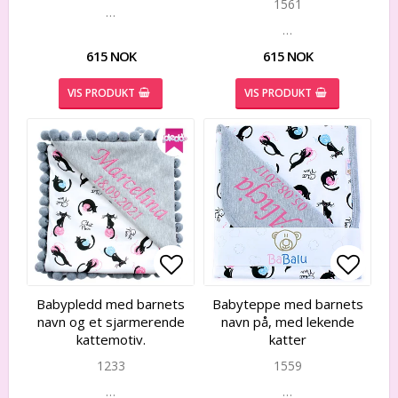
1561
…
…
615 NOK
615 NOK
VIS PRODUKT
VIS PRODUKT
Add to list of favorites
Add to list of favorites
Add to
Add to
Babypledd med barnets
Babyteppe med barnets
navn og et sjarmerende
navn på, med lekende
kattemotiv.
katter
1233
1559
…
…