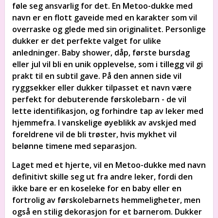
føle seg ansvarlig for det. En Metoo-dukke med
navn er en flott gaveide med en karakter som vil
overraske og glede med sin originalitet. Personlige
dukker er det perfekte valget for ulike
anledninger. Baby shower, dåp, første bursdag
eller jul vil bli en unik opplevelse, som i tillegg vil gi
prakt til en subtil gave. På den annen side vil
ryggsekker eller dukker tilpasset et navn være
perfekt for debuterende førskolebarn - de vil
lette identifikasjon, og forhindre tap av leker med
hjemmefra. I vanskelige øyeblikk av avskjed med
foreldrene vil de bli trøster, hvis mykhet vil
belønne timene med separasjon.
Laget med et hjerte, vil en Metoo-dukke med navn
definitivt skille seg ut fra andre leker, fordi den
ikke bare er en koseleke for en baby eller en
fortrolig av førskolebarnets hemmeligheter, men
også en stilig dekorasjon for et barnerom. Dukker