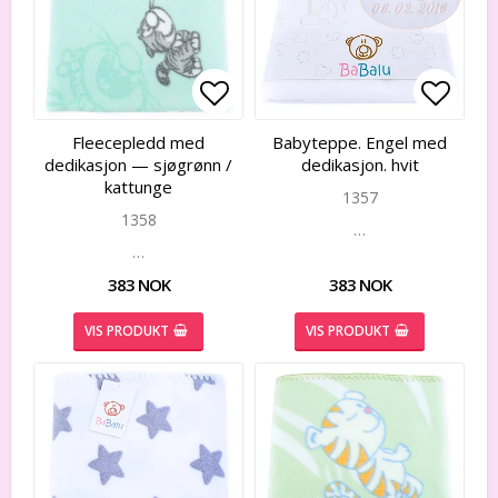
Add to list of favorites
Add to list of favorites
Add to
Add to
Fleecepledd med
Babyteppe. Engel med
dedikasjon — sjøgrønn /
dedikasjon. hvit
kattunge
1357
1358
…
…
383 NOK
383 NOK
VIS PRODUKT
VIS PRODUKT