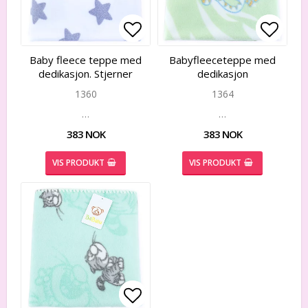
Add to list of favorites
Add to list of favorites
Add to
Add to
Baby fleece teppe med
Babyfleeceteppe med
dedikasjon. Stjerner
dedikasjon
1360
1364
…
…
383 NOK
383 NOK
VIS PRODUKT
VIS PRODUKT