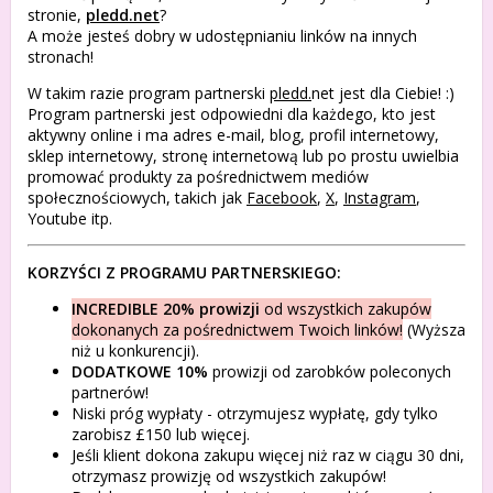
stronie,
pledd.net
?
A może jesteś dobry w udostępnianiu linków na innych
stronach!
W takim razie program partnerski
pledd.
net jest dla Ciebie! :)
Program partnerski jest odpowiedni dla każdego, kto jest
aktywny online i ma adres e-mail, blog, profil internetowy,
sklep internetowy, stronę internetową lub po prostu uwielbia
promować produkty za pośrednictwem mediów
społecznościowych, takich jak
Facebook
,
X
,
Instagram
,
Youtube itp.
KORZYŚCI Z PROGRAMU PARTNERSKIEGO:
INCREDIBLE 20% prowizji
od wszystkich zakupów
dokonanych za pośrednictwem Twoich linków!
(Wyższa
niż u konkurencji).
DODATKOWE 10%
prowizji od zarobków poleconych
partnerów!
Niski próg wypłaty - otrzymujesz wypłatę, gdy tylko
zarobisz £150 lub więcej.
Jeśli klient dokona zakupu więcej niż raz w ciągu 30 dni,
otrzymasz prowizję od wszystkich zakupów!