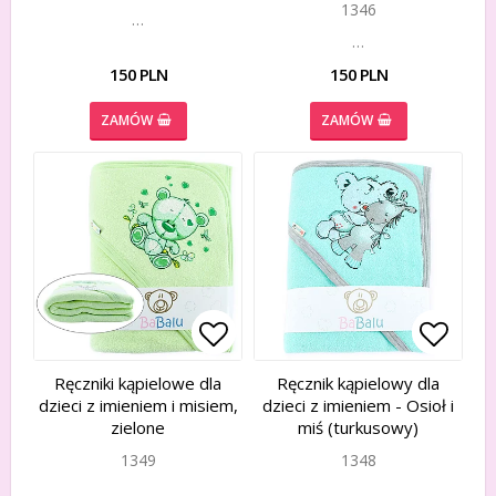
1346
…
…
150 PLN
150 PLN
ZAMÓW
ZAMÓW
Add to list of favorites
Add to list of favorites
Add to
Add to
Ręczniki kąpielowe dla
Ręcznik kąpielowy dla
dzieci z imieniem i misiem,
dzieci z imieniem - Osioł i
zielone
miś (turkusowy)
1349
1348
…
…