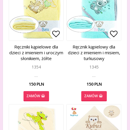
Add to list of favorites
Add to list of favorites
Add to
Add to
Ręczniki kąpielowe dla
Ręcznik kąpielowy dla
dzieci z imieniem i uroczym
dzieci z imieniem i misiem,
słonikiem, żółte
turkusowy
1354
1345
…
…
150 PLN
150 PLN
ZAMÓW
ZAMÓW