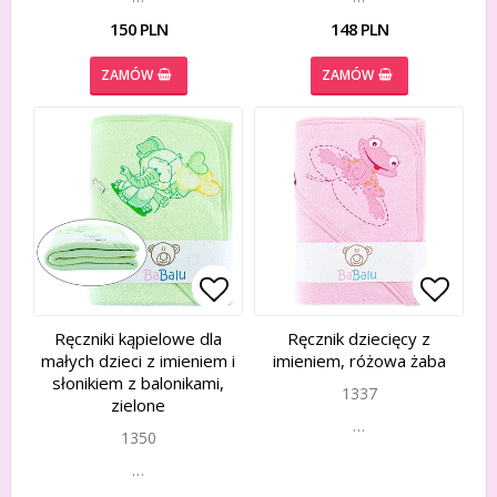
150 PLN
148 PLN
ZAMÓW
ZAMÓW
Add to list of favorites
Add to list of favorites
Add to
Add to
Ręczniki kąpielowe dla
Ręcznik dziecięcy z
małych dzieci z imieniem i
imieniem, różowa żaba
słonikiem z balonikami,
1337
zielone
…
1350
…