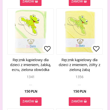
ZAMÓW
ZAMÓW
Add to list of favorites
Add to list of favorites
Add to
Add to
Ręcznik kąpielowy dla
Ręcznik kąpielowy dla
dzieci z imieniem, żabką,
dzieci z imieniem, żółty z
ecru, zielona obwódka
zieloną żabą
1341
1356
…
…
150 PLN
150 PLN
ZAMÓW
ZAMÓW