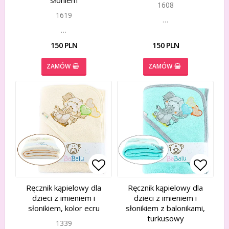
słoniem
1608
1619
…
…
150 PLN
150 PLN
ZAMÓW
ZAMÓW
Add to list of favorites
Add to list of favorites
Add to
Add to
Ręcznik kąpielowy dla
Ręcznik kąpielowy dla
dzieci z imieniem i
dzieci z imieniem i
słonikiem, kolor ecru
słonikiem z balonikami,
turkusowy
1339