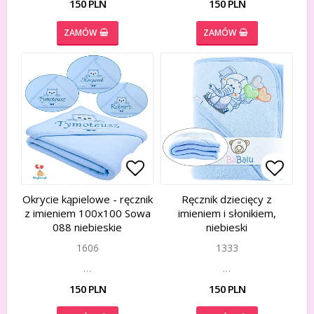
150 PLN
150 PLN
ZAMÓW
ZAMÓW
Add to list of favorites
Add to list of favorites
Add to
Add to
Okrycie kąpielowe - ręcznik
Ręcznik dziecięcy z
z imieniem 100x100 Sowa
imieniem i słonikiem,
088 niebieskie
niebieski
1606
1333
…
…
150 PLN
150 PLN