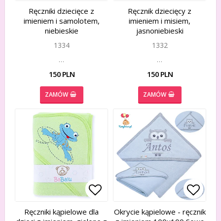
Add to list of favorites
Add to list of favorites
Add to
Add to
Ręczniki dziecięce z
Ręcznik dziecięcy z
imieniem i samolotem,
imieniem i misiem,
niebieskie
jasnoniebieski
1334
1332
…
…
150 PLN
150 PLN
ZAMÓW
ZAMÓW
Add to list of favorites
Add to list of favorites
Add to
Add to
Ręczniki kąpielowe dla
Okrycie kąpielowe - ręcznik