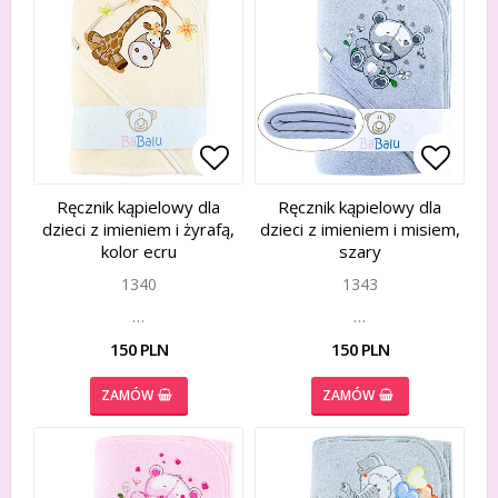
Add to list of favorites
Add to list of favorites
Add to
Add to
Ręcznik kąpielowy dla
Ręcznik kąpielowy dla
dzieci z imieniem i żyrafą,
dzieci z imieniem i misiem,
kolor ecru
szary
1340
1343
…
…
150 PLN
150 PLN
ZAMÓW
ZAMÓW