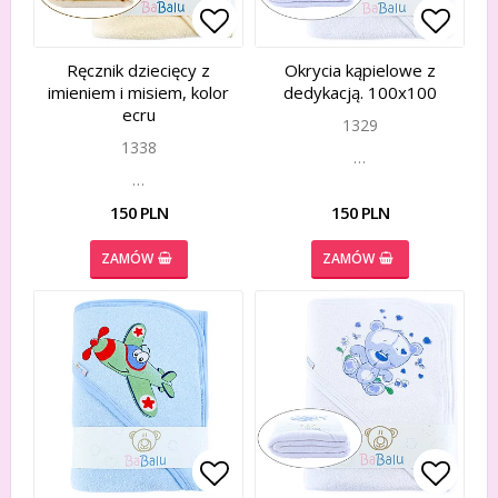
Add to list of favorites
Add to list of favorites
Add to
Add to
Ręcznik dziecięcy z
Okrycia kąpielowe z
imieniem i misiem, kolor
dedykacją. 100x100
ecru
1329
1338
…
…
150 PLN
150 PLN
ZAMÓW
ZAMÓW