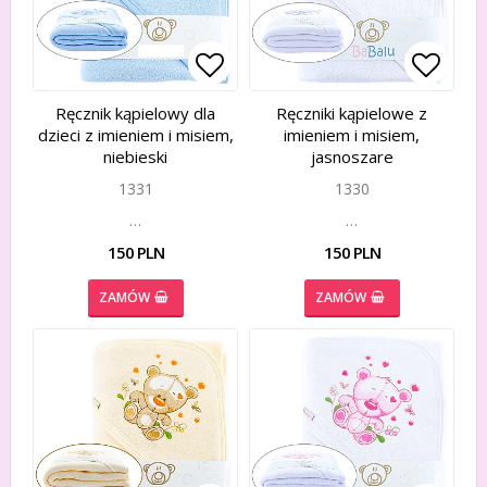
Add to list of favorites
Add to list of favorites
Add to
Add to
Ręcznik kąpielowy dla
Ręczniki kąpielowe z
dzieci z imieniem i misiem,
imieniem i misiem,
niebieski
jasnoszare
1331
1330
…
…
150 PLN
150 PLN
ZAMÓW
ZAMÓW