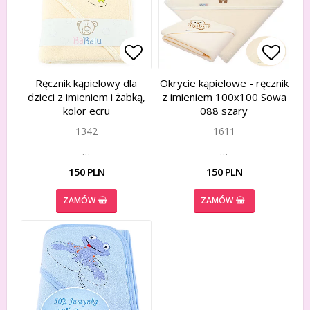
Add to list of favorites
Add to list of favorites
Add to
Add to
Ręcznik kąpielowy dla
Okrycie kąpielowe - ręcznik
dzieci z imieniem i żabką,
z imieniem 100x100 Sowa
kolor ecru
088 szary
1342
1611
…
…
150 PLN
150 PLN
ZAMÓW
ZAMÓW