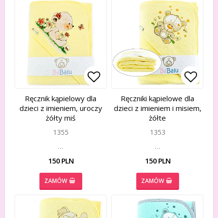
Add to list of favorites
Add to list of favorites
Add to
Add to
Ręcznik kąpielowy dla
Ręczniki kąpielowe dla
dzieci z imieniem, uroczy
dzieci z imieniem i misiem,
żółty miś
żółte
1355
1353
…
…
150 PLN
150 PLN
ZAMÓW
ZAMÓW