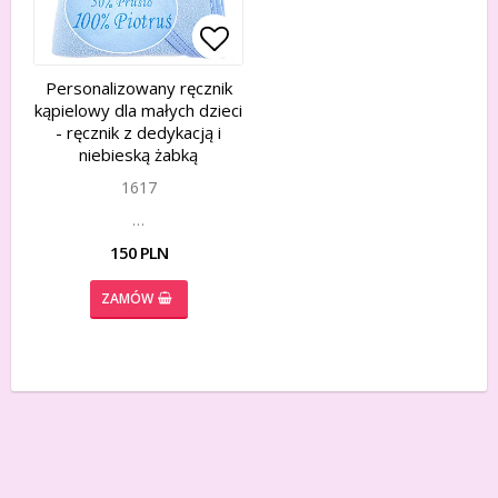
Add to list of favorites
Add to list of favorites
Personalizowany ręcznik
kąpielowy dla małych dzieci
- ręcznik z dedykacją i
niebieską żabką
1617
…
150 PLN
ZAMÓW