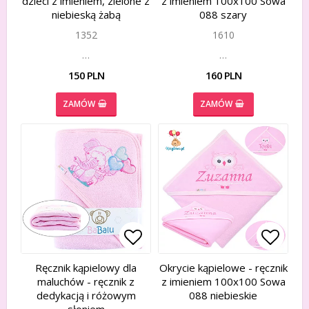
dzieci z imieniem, zielone z
z imieniem 100x100 Sowa
niebieską żabą
088 szary
1352
1610
…
…
150 PLN
160 PLN
ZAMÓW
ZAMÓW
Add to list of favorites
Add to list of favorites
Add to
Add to
Ręcznik kąpielowy dla
Okrycie kąpielowe - ręcznik
maluchów - ręcznik z
z imieniem 100x100 Sowa
dedykacją i różowym
088 niebieskie