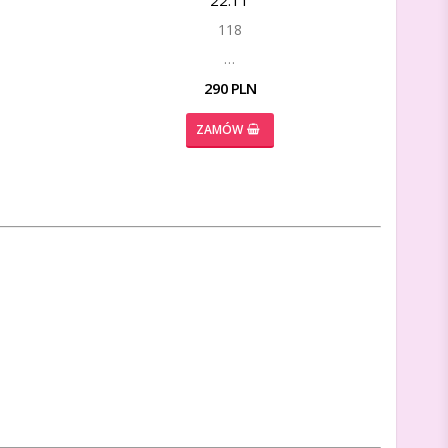
118
…
290 PLN
ZAMÓW