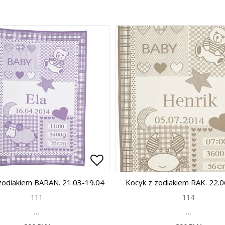
 of favorites
 of favorites
Add to list of favorites
Add to list of favorites
zodiakiem BARAN. 21.03-19.04
Kocyk z zodiakiem RAK. 22.
111
114
…
…