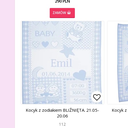
290 PLN
ZAMÓW
Add to list
Add to list
Kocyk z zodiakiem BLIŹNIĘTA. 21.05-
Kocyk z
20.06
112