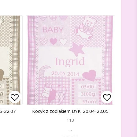
Add to list of favorites
Add to list of favorites
Add to lis
Add to lis
06-22.07
Kocyk z zodiakiem BYK. 20.04-22.05
113
…