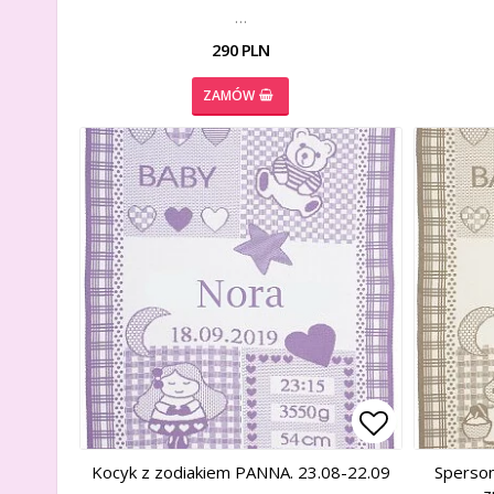
…
290 PLN
ZAMÓW
Add to list
Add to list
Kocyk z zodiakiem PANNA. 23.08-22.09
Sperson
z