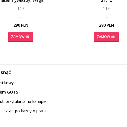
117
119
…
…
290 PLN
290 PLN
ZAMÓW
ZAMÓW
osnąć
jątkowy
atem GOTS
ub przytulania na kanapie
i kształt po każdym praniu