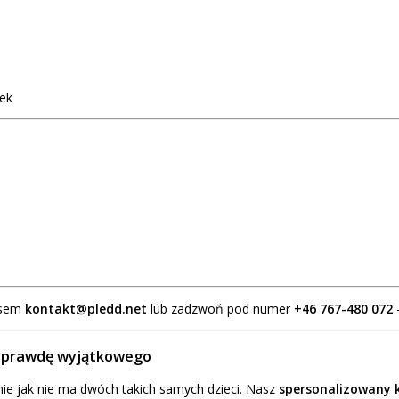
nek
resem
kontakt@pledd.net
lub zadzwoń pod numer
+46 767-480 072
 naprawdę wyjątkowego
ie jak nie ma dwóch takich samych dzieci. Nasz
spersonalizowany k