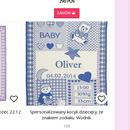
290 PLN
ZAMÓW
Add to list of favorites
Add to list of favorites
Add to lis
Add to lis
ożec 22.12
Spersonalizowany kocyk dziecięcy ze
znakiem zodiaku. Wodnik.
109