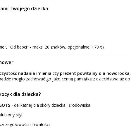
łami Twojego dziecka:
ie", "Od babci" - maks. 20 znaków, opcjonalnie: +79 €)
shower
czystość nadania imienia
czy
prezent powitalny dla noworodka
o będzie mogło zachować go jako cenną pamiątkę z dzieciństwa aż do 
ocyk dla dziecka?
 GOTS
- delikatnej dla skóry dziecka i środowiska.
lubiony styl
szczegółowości i trwałości