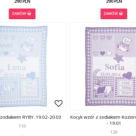
290 PLN
290 PLN
ZAMÓW
ZAMÓW
 of favorites
 of favorites
Add to list of favorites
Add to list of favorites
 zodiakiem RYBY. 19.02-20.03
Kocyk wzór z zodiakiem Kozior
- 19.01
110
120
…