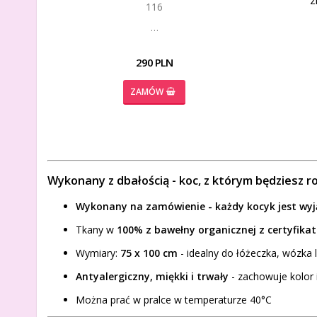
116
…
290 PLN
ZAMÓW
Wykonany z dbałością - koc, z którym będziesz r
Wykonany na zamówienie - każdy kocyk jest wy
Tkany w
100% z bawełny organicznej z certyfik
Wymiary:
75 x 100 cm
- idealny do łóżeczka, wózka l
Antyalergiczny, miękki i trwały
- zachowuje kolor 
Można prać w pralce w temperaturze 40°C