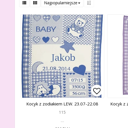
Najpopularniejsze
Add to list
Add to list
Kocyk z zodiakiem LEW. 23.07-22.08
Kocyk z 
115
…