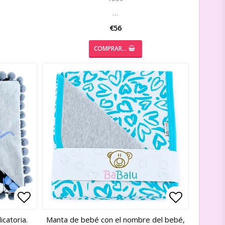
…
€56
COMPRAR…
Add to list of favorites
Add to list of favorites
Add to lis
Add to lis
catoria.
Manta de bebé con el nombre del bebé,