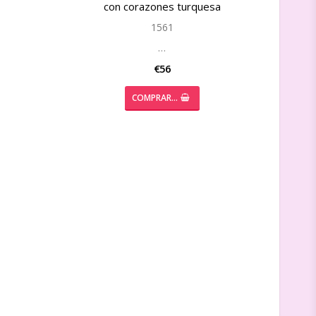
con corazones turquesa
1561
…
€56
COMPRAR…