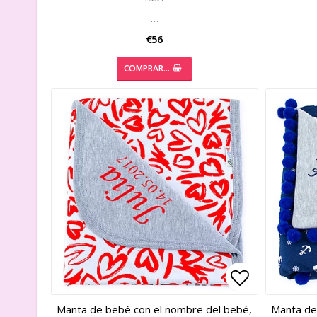
…
€56
COMPRAR…
Add to list
Add to list
Manta de bebé con el nombre del bebé,
Manta de