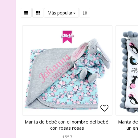
Más popular
Add to list
Add to list
Manta de bebé con el nombre del bebé,
Manta de
con rosas rosas
un en
1557