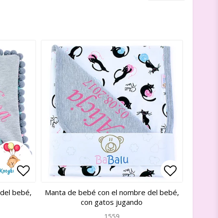
Add to list of favorites
Add to list of favorites
Add to lis
Add to lis
del bebé,
Manta de bebé con el nombre del bebé,
con gatos jugando
1559