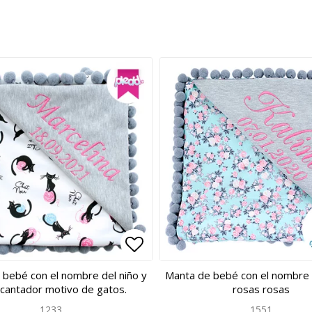
 of favorites
 of favorites
Add to list of favorites
Add to list of favorites
 bebé con el nombre del niño y
Manta de bebé con el nombre 
cantador motivo de gatos.
rosas rosas
1233
1551