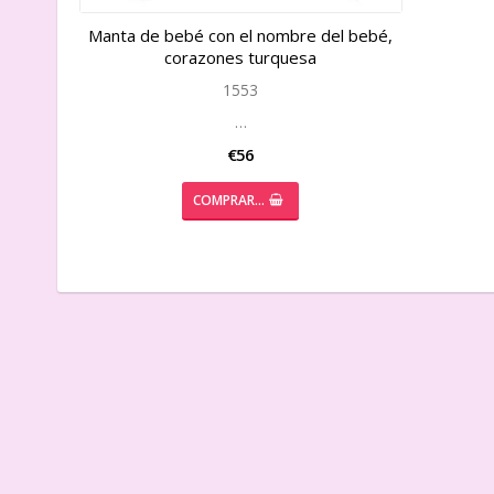
Add to list
Add to list
Manta de bebé con el nombre del bebé,
corazones turquesa
1553
…
€56
COMPRAR…