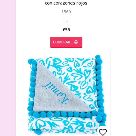
con corazones rojos
1560
…
€56
COMPRAR…