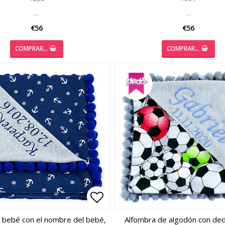
…
…
€56
€56
COMPRAR…
COMPRAR…
 of favorites
 of favorites
Add to list of favorites
Add to list of favorites
 bebé con el nombre del bebé,
Alfombra de algodón con dedi