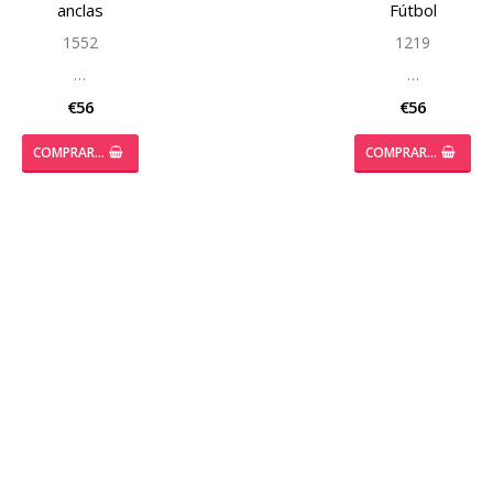
anclas
Fútbol
1552
1219
…
…
€56
€56
COMPRAR…
COMPRAR…